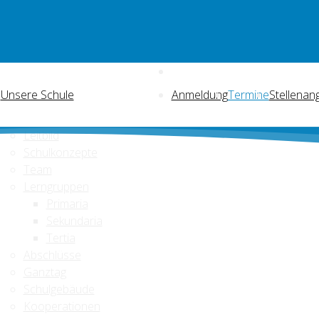
Unsere Schule
Anmeldung
Termine
Stellenan
Leitbild
Schulkonzepte
Team
Lerngruppen
Primaria
Sekundaria
Tertia
Abschlüsse
Ganztag
Schulgebäude
Kooperationen