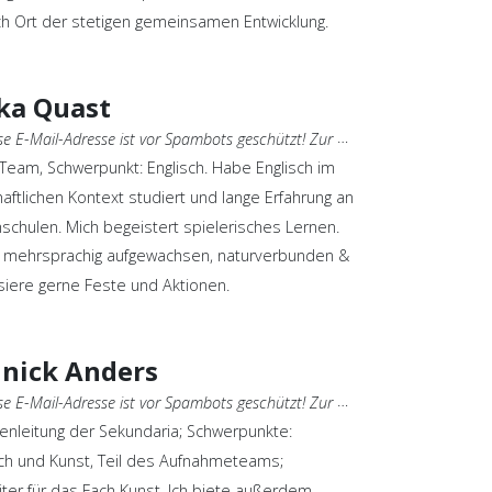
ch Ort der stetigen gemeinsamen Entwicklung.
ka Quast
E-Mail-Adresse ist vor Spambots geschützt! Zur Anzeige muss JavaScript eingeschaltet sein.
-Team, Schwerpunkt: Englisch. Habe Englisch im
haftlichen Kontext studiert und lange Erfahrung an
schulen. Mich begeistert spielerisches Lernen.
n mehrsprachig aufgewachsen, naturverbunden &
siere gerne Feste und Aktionen.
nick Anders
E-Mail-Adresse ist vor Spambots geschützt! Zur Anzeige muss JavaScript eingeschaltet sein.
nleitung der Sekundaria; Schwerpunkte:
h und Kunst, Teil des Aufnahmeteams;
iter für das Fach Kunst. Ich biete außerdem