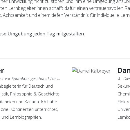
iner Entwicklung nicht zu stören und ihm eine Umgebung anzubie
en Lernbegleiter:innen schafft dafür einen vertrauensvollen Ra
Achtsamkeit und einem tiefen Verständnis für individuelle Ler
iese Umgebung jeden Tag mitgestalten.
er
Dan
geschützt! Zur Anzeige muss JavaScript eingeschaltet sein.
Diese 
nbegleiterin für Deutsch und
Sekund
stik, Philosophie & Geschichte
Chemik
itannien und Kanada. Ich habe
Elektr
 zwei Kontinenten unterrichtet,
Univer
n und Lernbiographien.
Lernko