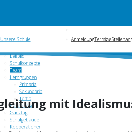
Unsere Schule
Anmeldung
Termine
Stellenan
Leitbild
Schulkonzepte
Team
Lerngruppen
Primaria
Sekundaria
Tertia
gleitung mit Idealismu
Abschlüsse
Ganztag
Schulgebäude
Kooperationen