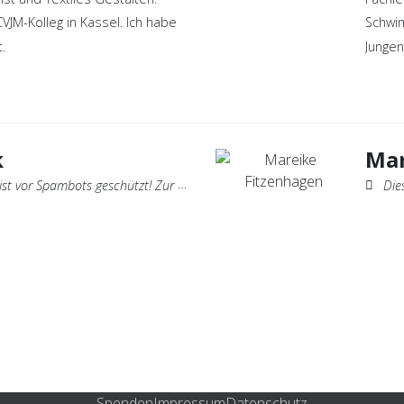
JM-Kolleg in Kassel. Ich habe
Schwim
.
Jungen
k
Mar
geschützt! Zur Anzeige muss JavaScript eingeschaltet sein.
Diese 
Spenden
Impressum
Datenschutz