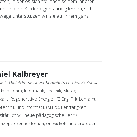
ten, in der es sich frei nach seinem inneren
um, in dem Kinder eigenständig lernen, sich
nwege unterstützen wir sie auf ihrem ganz
iel Kalbreyer
E-Mail-Adresse ist vor Spambots geschützt! Zur Anzeige muss JavaScript eingeschaltet sein.
aria-Team; Informatik, Technik, Musik;
ant, Regenerative Energien (B.Eng. FH), Lehramt
otechnik und Informatik (M.Ed.), Lehrtätigkeit
sität. Ich will neue pädagogische Lehr-/
nzepte kennenlernen, entwickeln und erproben.