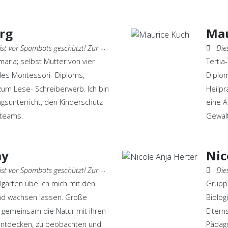
rg
Mau
geschützt! Zur Anzeige muss JavaScript eingeschaltet sein.
Diese 
aria; selbst Mutter von vier
Tertia
des Montessori- Diploms,
Diplom
zum Lese- Schreiberwerb. Ich bin
Heilpr
ngsunterricht, den Kinderschutz
eine A
eteams.
Gewalt
ay
Nic
geschützt! Zur Anzeige muss JavaScript eingeschaltet sein.
Diese 
lgarten übe ich mich mit den
Gruppe
nd wachsen lassen. Große
Biolog
 gemeinsam die Natur mit ihren
Eltern
 entdecken, zu beobachten und
Pädago