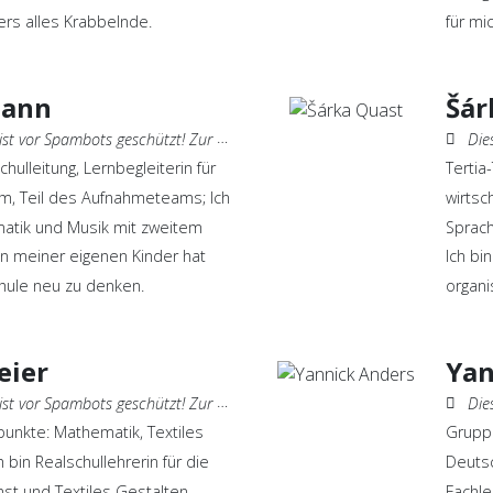
rs alles Krabbelnde.
für mi
mann
Šár
geschützt! Zur Anzeige muss JavaScript eingeschaltet sein.
Diese 
hulleitung, Lernbegleiterin für
Tertia
am, Teil des Aufnahmeteams; Ich
wirtsc
matik und Musik mit zweitem
Sprach
n meiner eigenen Kinder hat
Ich bi
hule neu zu denken.
organi
eier
Yan
geschützt! Zur Anzeige muss JavaScript eingeschaltet sein.
Diese 
unkte: Mathematik, Textiles
Gruppe
 bin Realschullehrerin für die
Deutsc
st und Textiles Gestalten.
Fachle