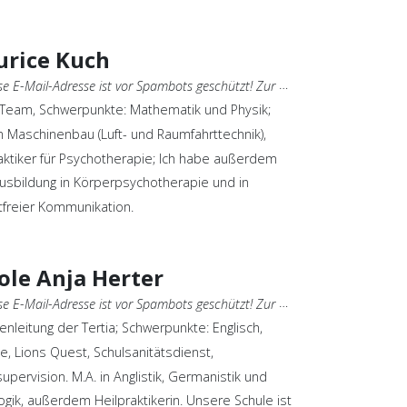
rice Kuch
E-Mail-Adresse ist vor Spambots geschützt! Zur Anzeige muss JavaScript eingeschaltet sein.
-Team, Schwerpunkte: Mathematik und Physik;
 Maschinenbau (Luft- und Raumfahrttechnik),
aktiker für Psychotherapie; Ich habe außerdem
usbildung in Körperpsychotherapie und in
freier Kommunikation.
ole Anja Herter
E-Mail-Adresse ist vor Spambots geschützt! Zur Anzeige muss JavaScript eingeschaltet sein.
nleitung der Tertia; Schwerpunkte: Englisch,
ie, Lions Quest, Schulsanitätsdienst,
supervision. M.A. in Anglistik, Germanistik und
gik, außerdem Heilpraktikerin. Unsere Schule ist