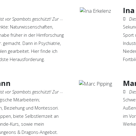
Ina
geschützt! Zur Anzeige muss JavaScript eingeschaltet sein.
Diese 
nkte: Naturwissenschaften,
Sekund
habe früher in der Hirnforschung
Sport 
. gemacht. Dann in Psychiatrie,
Indust
en gearbeitet. Hier finde ich
Nieder
dste Herausforderung.
Fortbi
ann
Mar
geschützt! Zur Anzeige muss JavaScript eingeschaltet sein.
Diese 
ische Mitarbeiterin;
Schwer
n, Beziehung und Montessori.
Außerd
uppen, biete Selbstlernzeit an
im Vor
unde-Kurs, sowie mein
Werken
Dungeons & Dragons-Angebot.