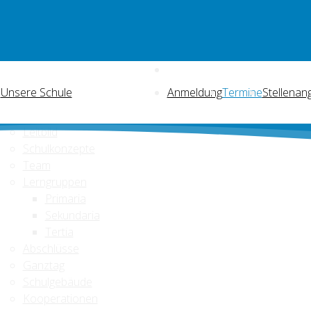
Unsere Schule
Anmeldung
Termine
Stellenan
Leitbild
Schulkonzepte
Team
Lerngruppen
Primaria
Sekundaria
Tertia
Abschlüsse
Ganztag
Schulgebäude
Kooperationen