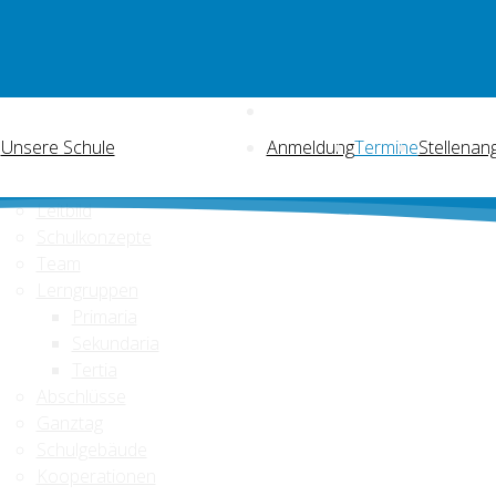
Unsere Schule
Anmeldung
Termine
Stellenan
Leitbild
Schulkonzepte
Team
Lerngruppen
Primaria
Sekundaria
Tertia
Abschlüsse
Ganztag
Schulgebäude
Kooperationen