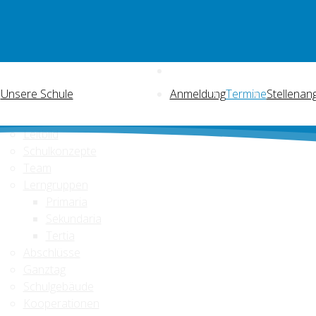
Unsere Schule
Anmeldung
Termine
Stellenan
Leitbild
Schulkonzepte
Team
Lerngruppen
Primaria
Sekundaria
Tertia
Abschlüsse
Ganztag
Schulgebäude
Kooperationen